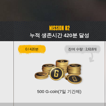
MISSION 02
MISSION 03
속
누적 생존시간 420분 달성
0 /
420분
잔여 수량 : 2,618개
목표 달성치
현재 미션 달성 상태
500 G-coin(7일 기간제)
미션 달성율 안내
미션 달성율 안내
보상 잔여 수량 안내
보상 잔여 수량 안내