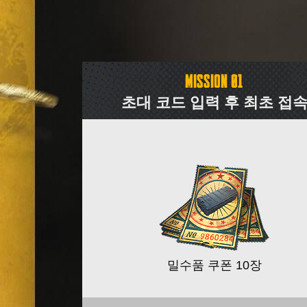
전적 갱신 안내
미션 달성 별 보상 리스트
MISSION 01
초대 코드 입력 후 최초 접
밀수품 쿠폰 10장