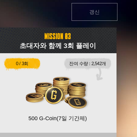
갱신
초대자와 함께 3회 플레이
0 /
3회
잔여 수량 : 2,542개
목표 달성치
현재 미션 달성 상태
500 G-Coin(7일 기간제)