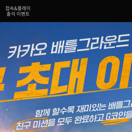
접속&플레이
출석 이벤트