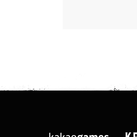
제세공과금이란?
기타 소득을
세금으로, 
의 22%(
세법 및 지
다. 구체적
내용에 따라
- 아래 내용
1) 회원정보
로 연락되지