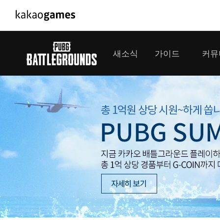
PC/모바일게임
PC게임
새소식
가이드
커뮤
도깨비의세계
배틀그라운
오딘: 발할라 라이징
패스 오브 
공지사항
게임 가이드
플레이어
GM소식
미디어
아키에이지 워
패스 오브 
이벤트
클랜 
아레스 : 라이즈 오브 가디언즈
업데이트
모집 
대회소식
님
모바일게임
서비스
RANK
우마무스메 프리티 더비
내정보
RP
시즌 최
SMiniz
보안센터