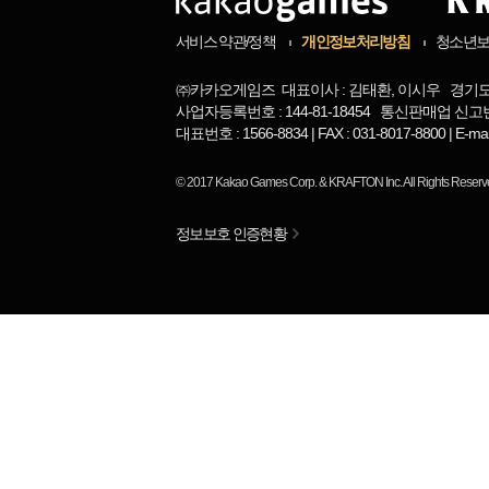
2) 부정한 
서비스 약관/정책
개인정보처리방침
청소년
3) 발송된 
㈜카카오게임즈 대표이사 : 김태환, 이시우 경기도 
사업자등록번호 : 144-81-18454 통신판매업 신고번
송된 경우
대표번호 : 1566-8834 | FAX : 031-8017-8800 | 
4) 입금 안
© 2017
Kakao Games Corp.
&
KRAFTON Inc.
All Rights Reserv
5) 회원 탈
정보보호 인증현황
사항인 경우
6) 경품 수
7) 최근 6
용이 제한된
8) 게임물 
- 이벤트 당