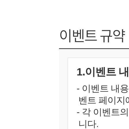
가디언 테일즈
고객센터
프린세스 커넥트 Re:Dive
공지사항
평균 순위
KDA
이벤트 규약
프렌즈팝콘
카카오게임
상위 10위 비율
누적 킬
프렌즈타운
게임코인
승률
누적 어
게임시간선
누적 승리
누적 사
1.이벤트 
- 이벤트 내
벤트 페이지
- 각 이벤트
니다.